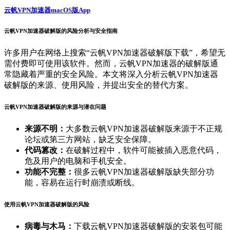
云帆VPN加速器macOS版App
云帆VPN加速器破解版的风险分析与安全指南
许多用户在网络上搜索“云帆VPN加速器破解版下载”，希望无
需付费即可使用该软件。然而，云帆VPN加速器的破解版通
常隐藏着严重的安全风险。本文将深入分析云帆VPN加速器
破解版的来源、使用风险，并提出安全的替代方案。
云帆VPN加速器破解版的来源与潜在问题
来源不明：
大多数云帆VPN加速器破解版来源于不正规
论坛或第三方网站，缺乏安全保障。
代码篡改：
在破解过程中，软件可能被插入恶意代码，
危及用户的电脑和手机安全。
功能不完整：
很多云帆VPN加速器破解版缺失部分功
能，容易在运行时崩溃或断线。
使用云帆VPN加速器破解版的风险
病毒与木马：
下载云帆VPN加速器破解版的安装包可能