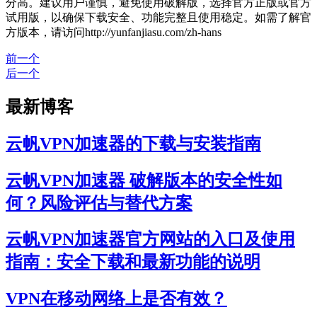
分高。建议用户谨慎，避免使用破解版，选择官方正版或官方
试用版，以确保下载安全、功能完整且使用稳定。如需了解官
方版本，请访问http://yunfanjiasu.com/zh-hans
前一个
后一个
最新博客
云帆VPN加速器的下载与安装指南
云帆VPN加速器 破解版本的安全性如
何？风险评估与替代方案
云帆VPN加速器官方网站的入口及使用
指南：安全下载和最新功能的说明
VPN在移动网络上是否有效？