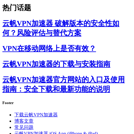
热门话题
云帆VPN加速器 破解版本的安全性如
何？风险评估与替代方案
VPN在移动网络上是否有效？
云帆VPN加速器的下载与安装指南
云帆VPN加速器官方网站的入口及使用
指南：安全下载和最新功能的说明
Footer
下载云帆VPN加速器
博客文章
常见问题
云帆VPN加速器 iOS App (iPhone & iPad)