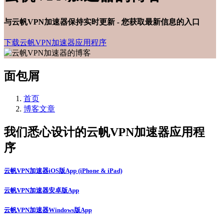
与云帆VPN加速器保持实时更新 - 您获取最新信息的入口
下载云帆VPN加速器应用程序
面包屑
首页
博客文章
我们悉心设计的云帆VPN加速器应用程
序
云帆VPN加速器iOS版App (iPhone & iPad)
云帆VPN加速器安卓版App
云帆VPN加速器Windows版App